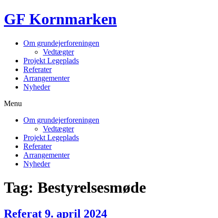
Videre
GF Kornmarken
til
indhold
Om grundejerforeningen
Vedtægter
Projekt Legeplads
Referater
Arrangementer
Nyheder
Menu
Om grundejerforeningen
Vedtægter
Projekt Legeplads
Referater
Arrangementer
Nyheder
Tag:
Bestyrelsesmøde
Referat 9. april 2024